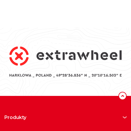
‹
produkty