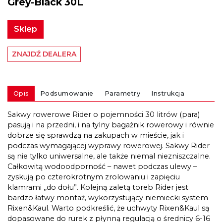
Grey-Black 30L
Sklep
ZNAJDŹ DEALERA
Opis
Podsumowanie
Parametry
Instrukcja
Sakwy rowerowe Rider o pojemności 30 litrów (para)
pasują i na przedni, i na tylny bagażnik rowerowy i równie
dobrze się sprawdzą na zakupach w mieście, jak i
podczas wymagającej wyprawy rowerowej. Sakwy Rider
są nie tylko uniwersalne, ale także niemal niezniszczalne.
Całkowitą wodoodporność – nawet podczas ulewy –
zyskują po czterokrotnym zrolowaniu i zapięciu
klamrami ,,do dołu”. Kolejną zaletą toreb Rider jest
bardzo łatwy montaż, wykorzystujący niemiecki system
Rixen&Kaul. Warto podkreślić, że uchwyty Rixen&Kaul są
dopasowane do rurek z płynną regulacją o średnicy 6-16