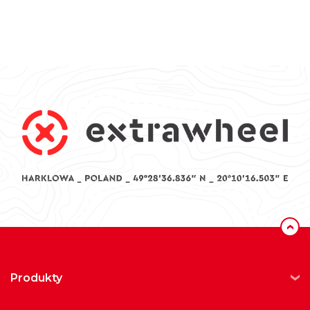
‹
produkty