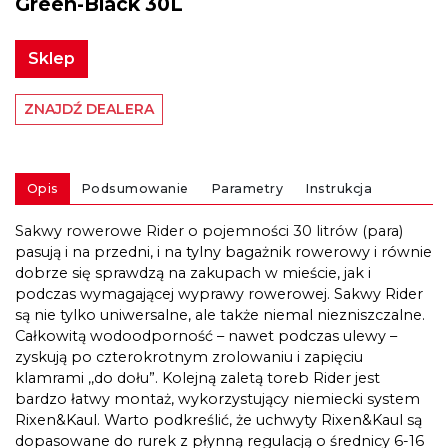
Green-Black 30L
Sklep
ZNAJDŹ DEALERA
Opis
Podsumowanie
Parametry
Instrukcja
Sakwy rowerowe Rider o pojemności 30 litrów (para)
pasują i na przedni, i na tylny bagażnik rowerowy i równie
dobrze się sprawdzą na zakupach w mieście, jak i
podczas wymagającej wyprawy rowerowej. Sakwy Rider
są nie tylko uniwersalne, ale także niemal niezniszczalne.
Całkowitą wodoodporność – nawet podczas ulewy –
zyskują po czterokrotnym zrolowaniu i zapięciu
klamrami ,,do dołu”. Kolejną zaletą toreb Rider jest
bardzo łatwy montaż, wykorzystujący niemiecki system
Rixen&Kaul. Warto podkreślić, że uchwyty Rixen&Kaul są
dopasowane do rurek z płynną regulacją o średnicy 6-16