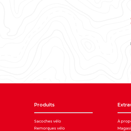
produits
extr
Sacoches vélo
À prop
Remorques vélo
Magasi