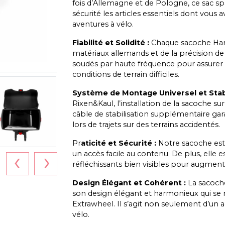
fois d’Allemagne et de Pologne, ce sac s
sécurité les articles essentiels dont vous
aventures à vélo.
Fiabilité et Solidité :
Chaque sacoche Handy 
matériaux allemands et de la précision de 
soudés par haute fréquence pour assure
conditions de terrain difficiles.
Système de Montage Universel et Stabi
Rixen&Kaul, l’installation de la sacoche 
câble de stabilisation supplémentaire gar
lors de trajets sur des terrains accidentés.
Pr
aticité et Sécurité :
Notre sacoche est
‹
›
un accès facile au contenu. De plus, ell
réfléchissants bien visibles pour augmente
Design Élégant et Cohérent :
La sacoche
son design élégant et harmonieux qui se 
Extrawheel. Il s’agit non seulement d’un a
vélo.