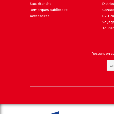
Sacs étanche
Distrib
Remorques publicitaire
Contac
Accessoires
B2B Pa
Voyage
Touris
Restons en con