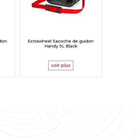
idon
Extrawheel Sacoche de guidon
Extrawheel
Handy 5L Black
Han
voir plus