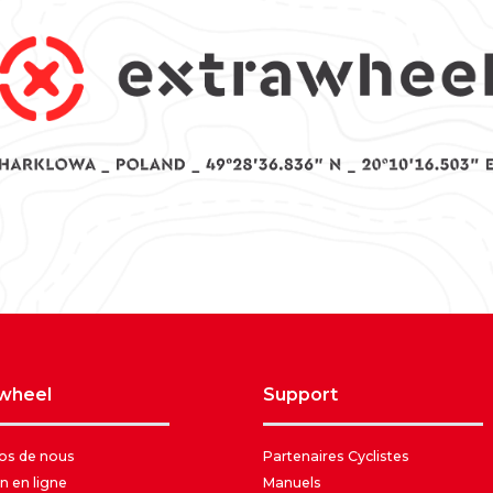
awheel
support
os de nous
Partenaires Cyclistes
n en ligne
Manuels