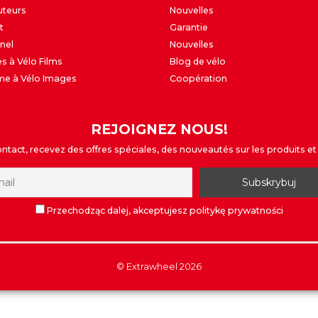
uteurs
Nouvelles
t
Garantie
nel
Nouvelles
s à Vélo Films
Blog de vélo
me à Vélo Images
Coopération
REJOIGNEZ NOUS!
tact, recevez des offres spéciales, des nouveautés sur les produits et 
Przechodząc dalej, akceptujesz politykę prywatności
©
Extrawheel
2026