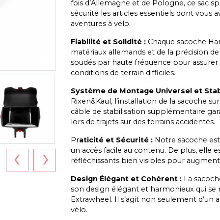
fois d’Allemagne et de Pologne, ce sac s
sécurité les articles essentiels dont vous
aventures à vélo.
Fiabilité et Solidité :
Chaque sacoche Handy 
matériaux allemands et de la précision de 
soudés par haute fréquence pour assure
conditions de terrain difficiles.
Système de Montage Universel et Stabi
Rixen&Kaul, l’installation de la sacoche 
câble de stabilisation supplémentaire gar
lors de trajets sur des terrains accidentés.
Pr
aticité et Sécurité :
Notre sacoche est
‹
›
un accès facile au contenu. De plus, ell
réfléchissants bien visibles pour augmente
Design Élégant et Cohérent :
La sacoche
son design élégant et harmonieux qui se 
Extrawheel. Il s’agit non seulement d’un a
vélo.