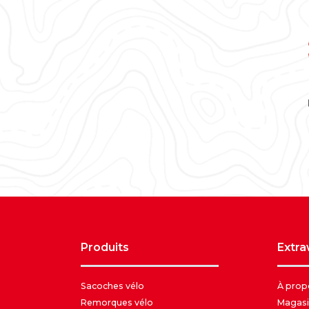
produits
extr
Sacoches vélo
À prop
Remorques vélo
Magasi