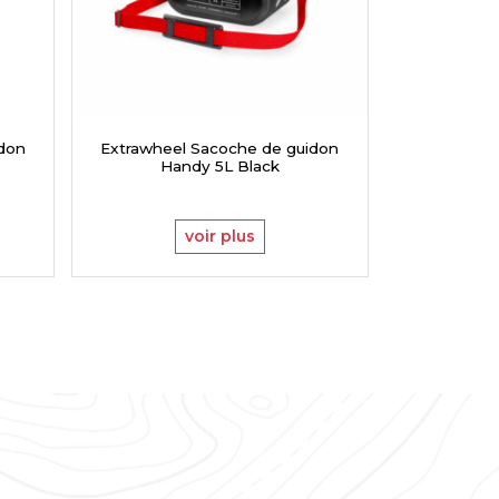
idon
Extrawheel Sacoche de guidon
Extrawheel
Handy 5L Black
Han
voir plus