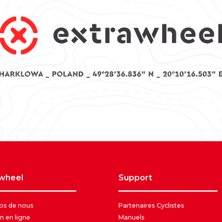
awheel
support
os de nous
Partenaires Cyclistes
n en ligne
Manuels