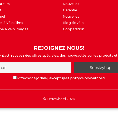
uteurs
Nouvelles
t
Garantie
nel
Nouvelles
s à Vélo Films
Blog de vélo
me à Vélo Images
Coopération
REJOIGNEZ NOUS!
tact, recevez des offres spéciales, des nouveautés sur les produits et 
Przechodząc dalej, akceptujesz politykę prywatności
©
Extrawheel
2026