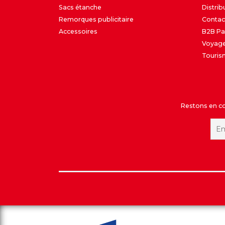
Sacs étanche
Distrib
Remorques publicitaire
Contac
Accessoires
B2B Pa
Voyage
Touris
Restons en con