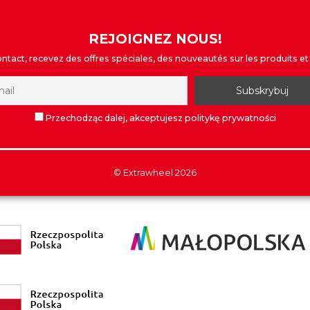
REJOIGNEZ NOUS!
tact, recevez des offres spéciales, des nouveautés sur les produits et 
Przechodząc dalej, akceptujesz politykę prywatności
©
Extrawheel
2026