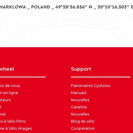
awheel
support
os de nous
Partenaires Cyclistes
n en ligne
Manuels
uteurs
Nouvelles
t
Garantie
nel
Nouvelles
s à Vélo Films
Blog de vélo
me à Vélo Images
Coopération