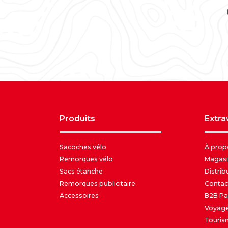
produits
extr
Sacoches vélo
À prop
Remorques vélo
Magasi
Sacs étanche
Distrib
Remorques publicitaire
Contac
Accessoires
B2B Pa
Voyage
Touris