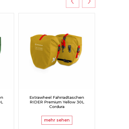
en
Extrawheel Fahrradtaschen
Extrawhe
0L
RIDER Premium Yellow 30L
RIDER 
Cordura
mehr sehen
m