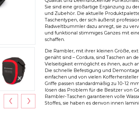
Qualität und beeindruckende Funktionali
Sie sind eine großartige Ergänzung zu d
und Zubehör. Die aktuelle Produktpalette 
Taschentypen, der sich äußerst profession
Radweltbummler dazu anregt, sie zu verv
und funktional stimmiges Ganzes mit ein
schaffen.
Die Rambler, mit ihrer kleinen Größe, ex
genäht sind – Cordura, sind Taschen an der
Vielseitigkeit ermöglicht es ihnen, auch
Die schnelle Befestigung und Demontag
einfachen und von vielen Kofferherstelle
Griffe passen standardmäßig zu 10-12 mm 
lösen das Problem für die Besitzer von 
‹
›
Rambler-Taschen garantieren volle Wasse
Stoffes, sie haben es denvon innen lami