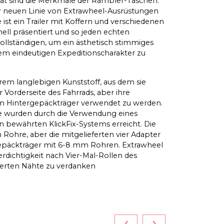
tät sind die Merkmale der Rambler-Taschen.
er neuen Linie von Extrawheel-Ausrüstungen
ist ein Trailer mit Koffern und verschiedenen
ell präsentiert und so jeden echten
ollständigen, um ein ästhetisch stimmiges
em eindeutigen Expeditionscharakter zu
trem langlebigen Kunststoff, aus dem sie
 Vorderseite des Fahrrads, aber ihre
 am Hintergepäckträger verwendet zu werden.
e wurden durch die Verwendung eines
rn bewährten KlickFix-Systems erreicht. Die
Rohre, aber die mitgelieferten vier Adapter
Gepäckträger mit 6-8 mm Rohren. Extrawheel
rdichtigkeit nach Vier-Mal-Rollen des
nierten Nähte zu verdanken
‹
›