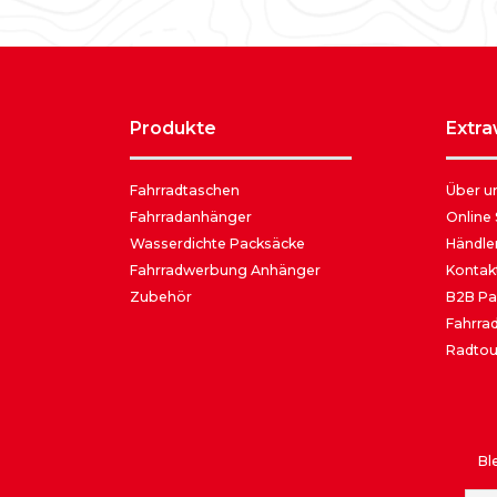
produkte
extr
Fahrradtaschen
Über u
Fahrradanhänger
Online
Wasserdichte Packsäcke
Händle
Fahrradwerbung Anhänger
Kontak
Zubehör
B2B Pa
Fahrrad
Radtou
Bl