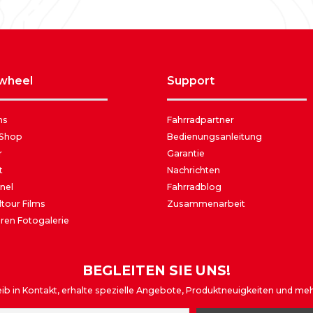
awheel
support
ns
Fahrradpartner
 Shop
Bedienungsanleitung
r
Garantie
t
Nachrichten
nel
Fahrradblog
tour Films
Zusammenarbeit
ren Fotogalerie
BEGLEITEN SIE UNS!
eib in Kontakt, erhalte spezielle Angebote, Produktneuigkeiten und mehr