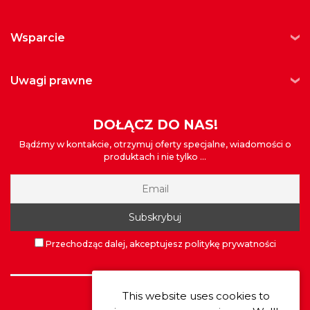
wsparcie
uwagi prawne
DOŁĄCZ DO NAS!
Bądźmy w kontakcie, otrzymuj oferty specjalne, wiadomości o
produktach i nie tylko ...
Przechodząc dalej, akceptujesz politykę prywatności
This website uses cookies to
©
Extrawheel
2026