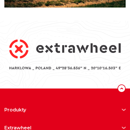
‹
produkty
extrawheel