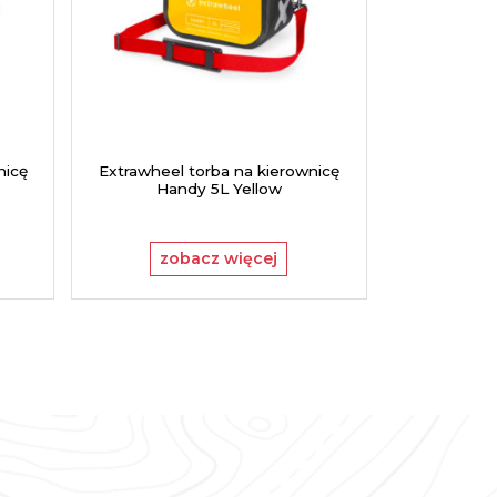
nicę
Extrawheel torba na kierownicę
Extrawheel
Handy 5L Yellow
Ha
zobacz więcej
zo