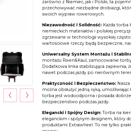
zarówno z Niemiec, jak i Polski, ta pojem
przechowywać niezbędne drobiazgi, któr
swoich wypraw rowerowych.
Niezawodność i Solidność:
Każda torba H
niemieckich materiałów i polskiej precyz
zgrzewane w technologii wysokiej często
wartościowe rzeczy będą bezpieczne, n
Uniwersalny System Montażu i Stabiln
montażu Rixen&Kaul, zamocowanie torby n
Dodatkowa linka stabilizująca zapewnia,
nawet podczas jazdy po nierównym teren
Praktyczność i Bezpieczeństwo:
Nasza 
‹
›
można obsłużyć jedną ręką, umożliwiając
torba jest wodoodporna i posiada dobrze
bezpieczeństwo podczas jazdy.
Elegancki i Spójny Design:
Torba na kier
eleganckim i spójnym designem, który d
produktami Extrawheel. To nie tylko prak
roweru.