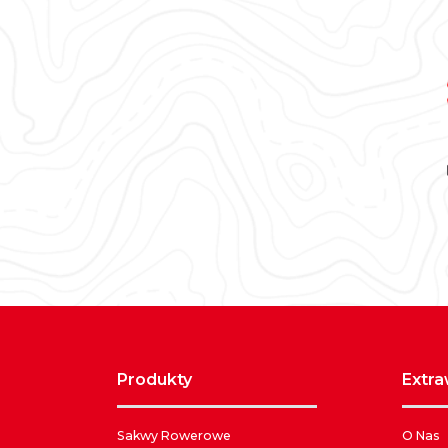
produkty
extr
Sakwy Rowerowe
O Nas