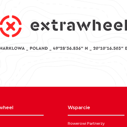
awheel
wsparcie
Rowerowi Partnerzy