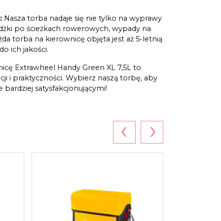
:
Nasza torba nadaje się nie tylko na wyprawy
ażdżki po ścieżkach rowerowych, wypady na
a torba na kierownicę objęta jest aż 5-letnią
o ich jakości.
icę Extrawheel Handy Green XL 7,5L to
ji i praktyczności. Wybierz naszą torbę, aby
bardziej satysfakcjonującymi!
‹
›