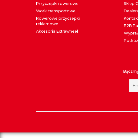
Przyczepki rowerowe
Sklep 
Worki transportowe
Dealer
Rowerowe przyczepki
Kontak
reklamowe
B2B Pa
Akcesoria Extrawheel
Wypraw
Podróż
Bądźmy 