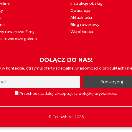
Online
Instrukcje obsługi
zy
Gwarancja
t
Aktualności
nel
Blog rowerowy
y rowerowe filmy
Współpraca
e rowerowe galeria
DOŁĄCZ DO NAS!
w kontakcie, otrzymuj oferty specjalne, wiadomości o produktach i nie t
Przechodząc dalej, akceptujesz politykę prywatności
©
Extrawheel
2026