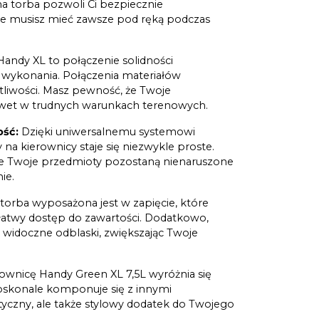
na torba pozwoli Ci bezpiecznie
e musisz mieć zawsze pod ręką podczas
andy XL to połączenie solidności
ji wykonania. Połączenia materiałów
tliwości. Masz pewność, że Twoje
awet w trudnych warunkach terenowych.
ość:
Dzięki uniwersalnemu systemowi
a kierownicy staje się niezwykle proste.
 że Twoje przedmioty pozostaną nienaruszone
ie.
torba wyposażona jest w zapięcie, które
 łatwy dostęp do zawartości. Dodatkowo,
 widoczne odblaski, zwiększając Twoje
ownicę Handy Green XL 7,5L wyróżnia się
oskonale komponuje się z innymi
tyczny, ale także stylowy dodatek do Twojego