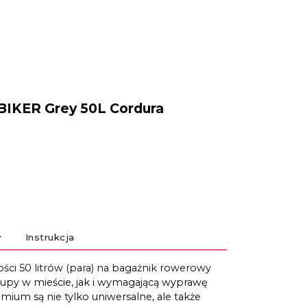
BIKER Grey 50L Cordura
y
Instrukcja
ci 50 litrów (para) na bagażnik rowerowy
py w mieście, jak i wymagającą wyprawę
ium są nie tylko uniwersalne, ale także