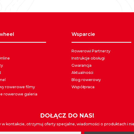
awheel
wsparcie
Rowerowi Partnerzy
Online
Instrukcje obsługi
zy
Gwarancja
t
Aktualności
nel
Blog rowerowy
y rowerowe filmy
Współpraca
e rowerowe galeria
DOŁĄCZ DO NAS!
w kontakcie, otrzymuj oferty specjalne, wiadomości o produktach i nie t