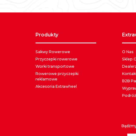
produkty
extr
Sakwy Rowerowe
O Nas
Przyczepki rowerowe
Sklep 
Worki transportowe
Dealer
Rowerowe przyczepki
Kontak
reklamowe
B2B Pa
Akcesoria Extrawheel
Wypraw
Podróż
Bądźmy 