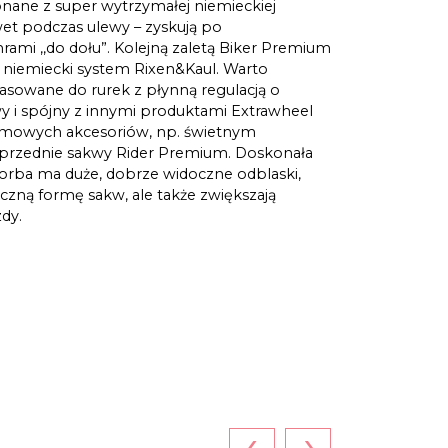
onane z super wytrzymałej niemieckiej
et podczas ulewy – zyskują po
rami ,,do dołu”. Kolejną zaletą Biker Premium
y niemiecki system Rixen&Kaul. Warto
asowane do rurek z płynną regulacją o
wy i spójny z innymi produktami Extrawheel
irmowych akcesoriów, np. świetnym
przednie sakwy Rider Premium. Doskonała
torba ma duże, dobrze widoczne odblaski,
tyczną formę sakw, ale także zwiększają
dy.
‹
›