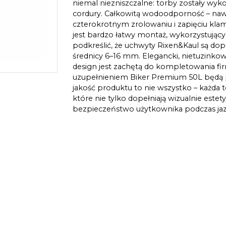
niemal niezniszczalne: torby zostały wyk
cordury. Całkowitą wodoodporność – naw
czterokrotnym zrolowaniu i zapięciu klam
jest bardzo łatwy montaż, wykorzystując
podkreślić, że uchwyty Rixen&Kaul są dop
średnicy 6–16 mm. Elegancki, nietuzinko
design jest zachętą do kompletowania f
uzupełnieniem Biker Premium 50L będą 
jakość produktu to nie wszystko – każda 
które nie tylko dopełniają wizualnie este
bezpieczeństwo użytkownika podczas jaz