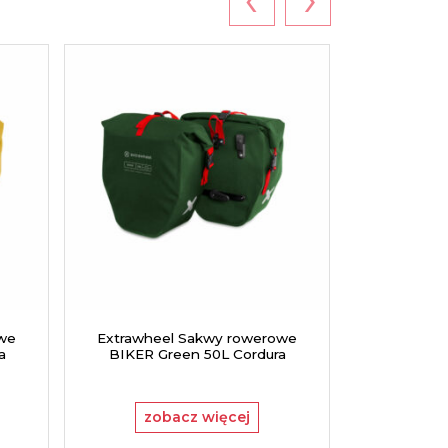
owe
Extrawheel Sakwy rowerowe
Extrawhe
a
BIKER Green 50L Cordura
BIKER 
zobacz więcej
zo