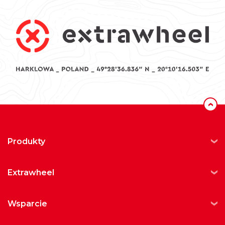
‹
produkty
extrawheel
wsparcie