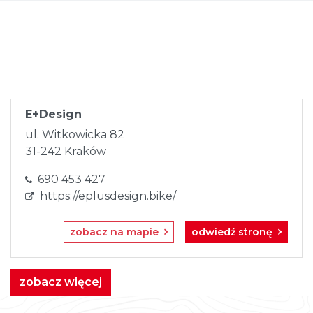
Skip
to
content
E+Design
ul. Witkowicka 82
31-242 Kraków
690 453 427
https://eplusdesign.bike/
zobacz na mapie
odwiedź stronę
zobacz więcej