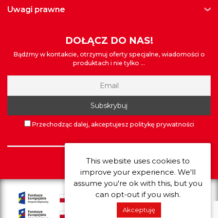
uwagi prawne
DOŁĄCZ DO NAS!
Bądźmy w kontakcie, otrzymuj oferty specjalne, wiadomości o
produktach i nie tylko ...
Przechodząc dalej, akceptujesz politykę prywatności
This website uses cookies to
©
Extrawheel
2026
improve your experience. We'll
assume you're ok with this, but you
can opt-out if you wish.
Akceptuję