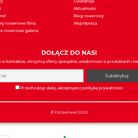
zy
Gwarancja
t
Aktualności
nel
Blog rowerowy
y rowerowe filmy
Współpraca
e rowerowe galeria
DOŁĄCZ DO NAS!
w kontakcie, otrzymuj oferty specjalne, wiadomości o produktach i nie t
Przechodząc dalej, akceptujesz politykę prywatności
©
Extrawheel
2026