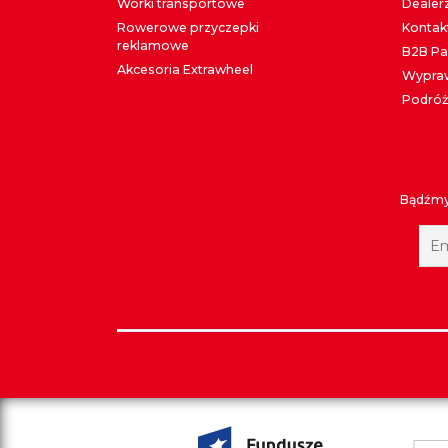
Worki transportowe
Dealer
Rowerowe przyczepki
Kontak
reklamowe
B2B Pa
Akcesoria Extrawheel
Wypraw
Podróż
Bądźmy 