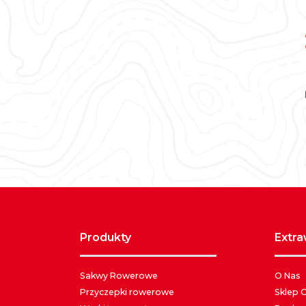
produkty
extr
Sakwy Rowerowe
O Nas
Przyczepki rowerowe
Sklep 