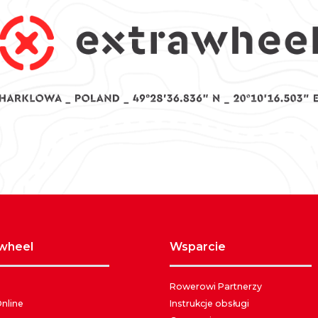
awheel
wsparcie
Rowerowi Partnerzy
Online
Instrukcje obsługi