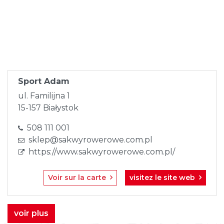
Skip
to
content
Sport Adam
ul. Familijna 1
15-157 Białystok
508 111 001
sklep@sakwyrowerowe.com.pl
https://www.sakwyrowerowe.com.pl/
Voir sur la carte
visitez le site web
voir plus