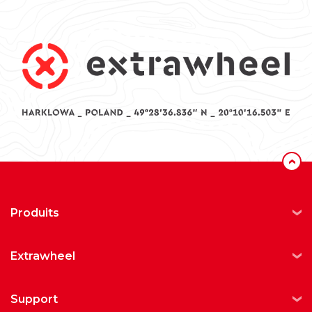
‹
produits
extrawheel
support