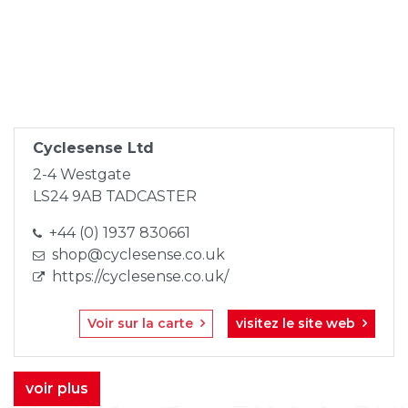
Skip
to
content
Cyclesense Ltd
2-4 Westgate
LS24 9AB TADCASTER
+44 (0) 1937 830661
shop@cyclesense.co.uk
https://cyclesense.co.uk/
Voir sur la carte
visitez le site web
voir plus