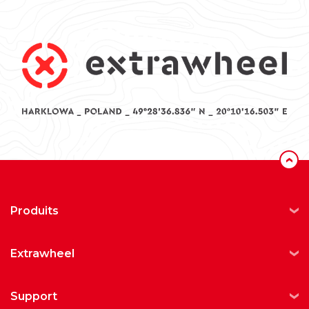
‹
produits
extrawheel
support