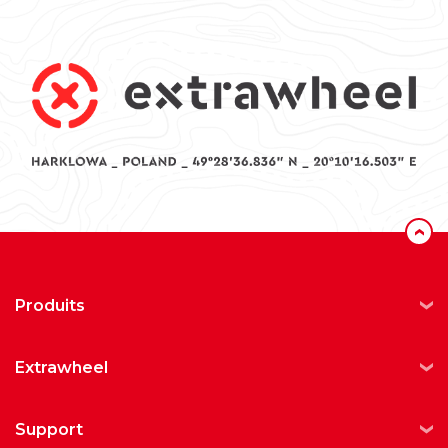
‹
produits
extrawheel
support