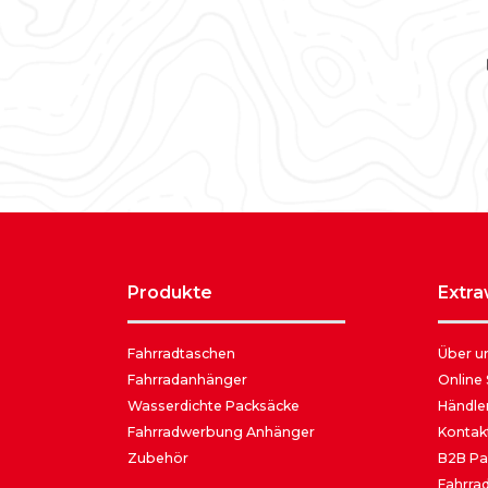
produkte
extr
Fahrradtaschen
Über u
Fahrradanhänger
Online
Wasserdichte Packsäcke
Händle
Fahrradwerbung Anhänger
Kontak
Zubehör
B2B Pa
Fahrrad