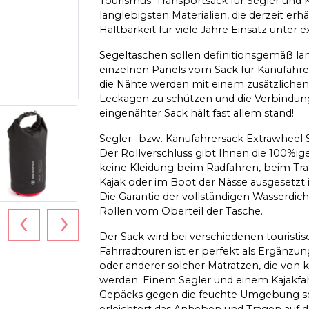
Tourismus. Transportsack für Segler und
langlebigsten Materialien, die derzeit erhä
Haltbarkeit für viele Jahre Einsatz unte
Segeltaschen sollen definitionsgemäß lan
einzelnen Panels vom Sack für Kanufahre
die Nähte werden mit einem zusätzliche
Leckagen zu schützen und die Verbindung 
eingenähter Sack hält fast allem stand!
Segler- bzw. Kanufahrersack Extrawheel Sa
Der Rollverschluss gibt Ihnen die 100%ige
keine Kleidung beim Radfahren, beim Tra
Kajak oder im Boot der Nässe ausgesetzt i
Die Garantie der vollständigen Wasserdichti
‹
›
Rollen vom Oberteil der Tasche.
Der Sack wird bei verschiedenen touristis
Fahrradtouren ist er perfekt als Ergänzu
oder anderer solcher Matratzen, die von
werden. Einem Segler und einem Kajakfa
Gepäcks gegen die feuchte Umgebung sein
erleichtert das Anheben und Tragen auf d