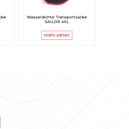
cke
Wasserdichte Transportsäcke
Wasserdic
SAILOR 40L
S
mehr sehen
m