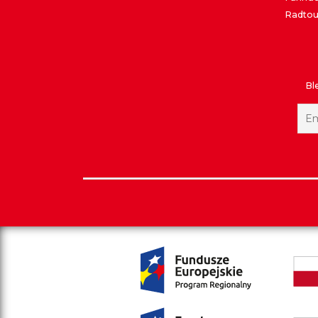
Radtou
Bl