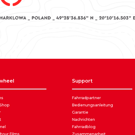
awheel
support
ns
Fahrradpartner
 Shop
Bedienungsanleitung
r
Garantie
t
Nachrichten
nel
Fahrradblog
tour Films
Zusammenarbeit