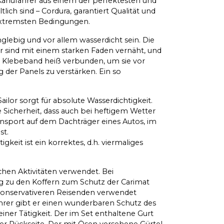
 Kanufahrer aus einem der perfektesten und
ltlich sind – Cordura, garantiert Qualität und
r extremsten Bedingungen.
glebig und vor allem wasserdicht sein. Die
r sind mit einem starken Faden vernäht, und
n Klebeband heiß verbunden, um sie vor
der Panels zu verstärken. Ein so
ilor sorgt für absolute Wasserdichtigkeit.
 Sicherheit, dass auch bei heftigem Wetter
nsport auf dem Dachträger eines Autos, im
st.
gkeit ist ein korrektes, d.h. viermaliges
chen Aktivitäten verwendet. Bei
ng zu den Koffern zum Schutz der Carimat
 konservativeren Reisenden verwendet
hrer gibt er einen wunderbaren Schutz des
er Tätigkeit. Der im Set enthaltene Gurt
er Rückseite. Der mit Ösen versehene Gürtel