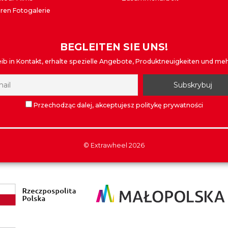
ren Fotogalerie
BEGLEITEN SIE UNS!
eib in Kontakt, erhalte spezielle Angebote, Produktneuigkeiten und mehr
Przechodząc dalej, akceptujesz politykę prywatności
©
Extrawheel
2026