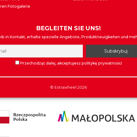
ren Fotogalerie
BEGLEITEN SIE UNS!
eib in Kontakt, erhalte spezielle Angebote, Produktneuigkeiten und mehr
Przechodząc dalej, akceptujesz politykę prywatności
©
Extrawheel
2026