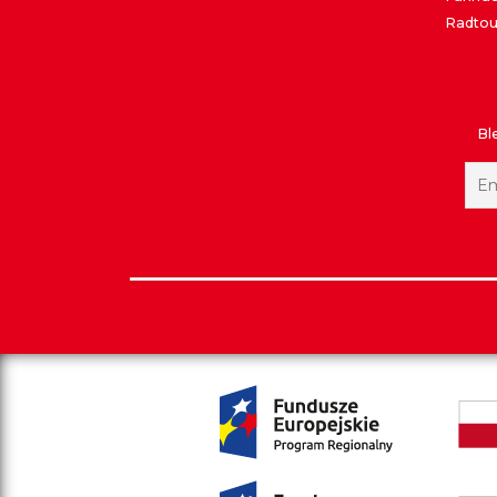
Radtou
Bl