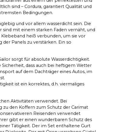
 Kanufahrer aus einem der perfektesten und
ltlich sind – Cordura, garantiert Qualität und
r extremsten Bedingungen.
glebig und vor allem wasserdicht sein. Die
r sind mit einem starken Faden vernäht, und
n Klebeband heiß verbunden, um sie vor
der Panels zu verstärken. Ein so
ilor sorgt für absolute Wasserdichtigkeit.
 Sicherheit, dass auch bei heftigem Wetter
nsport auf dem Dachträger eines Autos, im
st.
gkeit ist ein korrektes, d.h. viermaliges
chen Aktivitäten verwendet. Bei
ng zu den Koffern zum Schutz der Carimat
 konservativeren Reisenden verwendet
hrer gibt er einen wunderbaren Schutz des
er Tätigkeit. Der im Set enthaltene Gurt
er Rückseite. Der mit Ösen versehene Gürtel