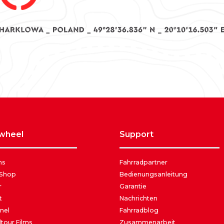
awheel
support
ns
Fahrradpartner
 Shop
Bedienungsanleitung
r
Garantie
t
Nachrichten
nel
Fahrradblog
tour Films
Zusammenarbeit