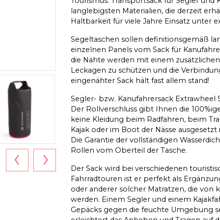
Tourismus. Transportsack für Segler und
langlebigsten Materialien, die derzeit erhä
Haltbarkeit für viele Jahre Einsatz unte
Segeltaschen sollen definitionsgemäß lan
einzelnen Panels vom Sack für Kanufahre
die Nähte werden mit einem zusätzliche
Leckagen zu schützen und die Verbindung 
eingenähter Sack hält fast allem stand!
Segler- bzw. Kanufahrersack Extrawheel Sa
Der Rollverschluss gibt Ihnen die 100%ige
keine Kleidung beim Radfahren, beim Tra
Kajak oder im Boot der Nässe ausgesetzt i
Die Garantie der vollständigen Wasserdichti
‹
›
Rollen vom Oberteil der Tasche.
Der Sack wird bei verschiedenen touristis
Fahrradtouren ist er perfekt als Ergänzu
oder anderer solcher Matratzen, die von
werden. Einem Segler und einem Kajakfa
Gepäcks gegen die feuchte Umgebung sein
erleichtert das Anheben und Tragen auf d