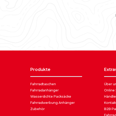
produkte
extr
Fahrradtaschen
Über u
Fahrradanhänger
Online
Wasserdichte Packsäcke
Händle
Fahrradwerbung Anhänger
Kontak
Zubehör
B2B Pa
Fahrrad