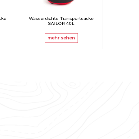
cke
Wasserdichte Transportsäcke
Wasserdic
SAILOR 40L
S
mehr sehen
m