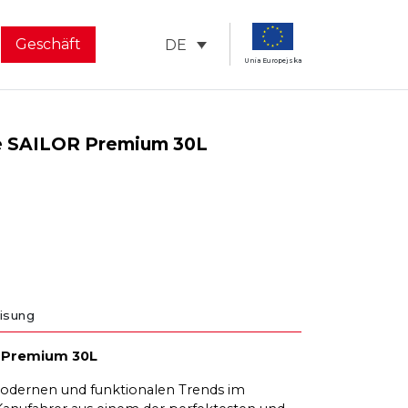
Geschäft
DE
Unia Europejska
e SAILOR Premium 30L
isung
 Premium 30L
s modernen und funktionalen Trends im